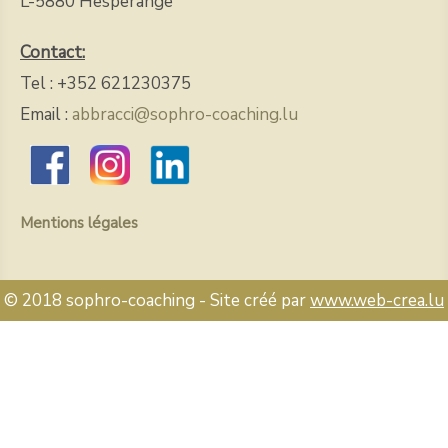
L-5880 Hesperange
Contact:
Tel : +352 621230375
Email :
abbracci@sophro-coaching.lu
Mentions légales
© 2018 sophro-coaching - Site créé par
www.web-crea.lu