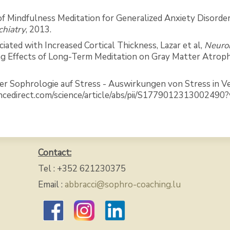
of Mindfulness Meditation for Generalized Anxiety Disorder
chiatry
, 2013.
ciated with Increased Cortical Thickness, Lazar et al,
Neuro
ng Effects of Long-Term Meditation on Gray Matter Atrophy
r Sophrologie auf Stress - Auswirkungen von Stress in V
ncedirect.com/science/article/abs/pii/S1779012313002490
Contact:
Tel : +352 621230375
Email :
abbracci@sophro-coaching.lu