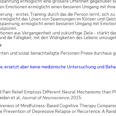
tspannung ermöglicht eine größere Offenheit gegenüber sic
enen Emotionen ermöglicht einen besseren Umgang mit ihne
rung - erstes Training, durch das die Person lernt, sich z
rmöglicht das Lösen von Spannungen im Körper und Geist
tspannung, ermöglicht einen besseren Umgang mit Emotion
uspüren.
uationen aus Vergangenheit und zukünftige Ziele - stärkt da
und die Fähigkeit, mit den Widrigkeiten des Lebens umzuge
e
nten und sozial benachteiligte Personen Preise durchaus 
sie, ersetzt aber keine medizinische Untersuchung und Beh
d Pain Relief Employs Different Neural Mechanisms than 
eidan et al
, Journal of Neuroscience
, 2015.
ctiveness of Mindfulness-Based Cognitive Therapy Compare
e Prevention of Depressive Relapse or Recurrence: A Rand