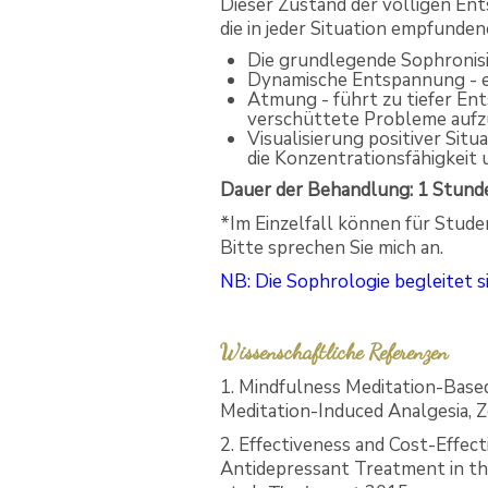
Dieser Zustand der völligen En
die in jeder Situation empfund
Die grundlegende Sophronisie
Dynamische Entspannung - e
Atmung - führt zu tiefer En
verschüttete Probleme aufz
Visualisierung positiver Sit
die Konzentrationsfähigkeit 
Dauer der Behandlung: 1 Stund
*Im Einzelfall können für Stude
Bitte sprechen Sie mich an.
NB: Die Sophrologie begleitet 
Wissenschaftliche Referenzen
1. Mindfulness Meditation-Base
Meditation-Induced Analgesia, Z
2. Effectiveness and Cost-Effe
Antidepressant Treatment in th