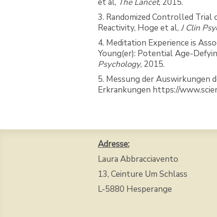
et al,
The Lancet
, 2015.
3. Randomized Controlled Trial 
Reactivity, Hoge et al,
J Clin Psy
4. Meditation Experience is Asso
Young(er): Potential Age-Defyi
Psychology
, 2015.
5. Messung der Auswirkungen de
Erkrankungen https://www.scie
Adresse:
Laura Abbracciavento
13, Ceinture Um Schlass
L-5880 Hesperange