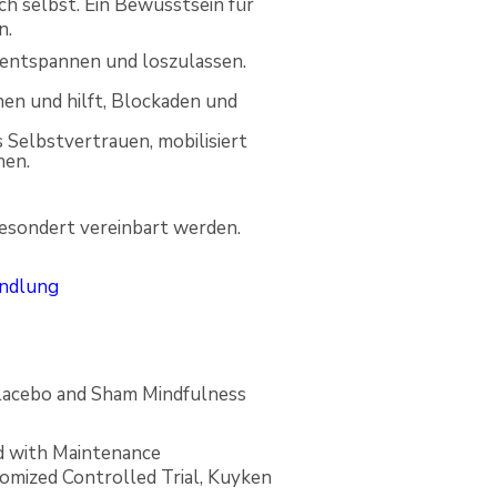
h selbst. Ein Bewusstsein für
n.
u entspannen und loszulassen.
en und hilft, Blockaden und
s Selbstvertrauen, mobilisiert
hen.
gesondert vereinbart werden.
andlung
Placebo and Sham Mindfulness
d with Maintenance
omized Controlled Trial, Kuyken